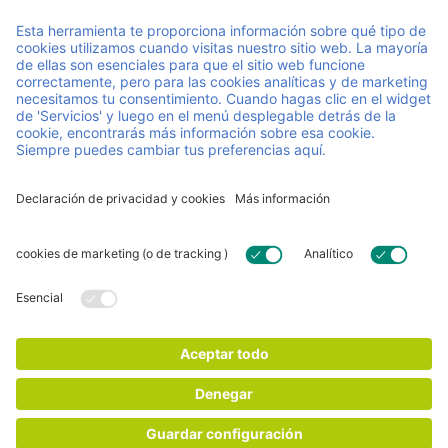
Gestionamos equipos de carga en toda Europa mediante
un sistema de pooling reutilizable, combinando un servicio
personalizado con una innovación continua. Nos
aseguramos de que tus operaciones sean ágiles y se
desarrollen sin problemas, para que puedas centrarte en
dirigir tu negocio.
Enlaces y documentos útiles
Carrera
Contacta
FAQ
Certificados
Condiciones Generales
Registro
Declaración de privacidad y cookies
© 2026 Faber Group