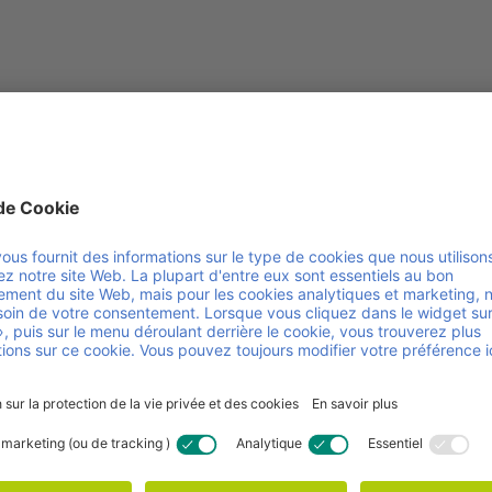
noncer que Thomas Domson a été nommé PDG d
septembre 2022 en tant que directeur des
pour le Royaume-Uni et l'Irlande.
r que Thomas Domson a été nommé PDG d'IPP. Thomas 
ue directeur des opérations et directeur national pour le
être un dirigeant agile, doté d'une vision claire pour IPP e
on souci permanent d'amélioration, son engagement et sa
rise permettront à IPP de poursuivre sa croissance et de
ons à Thomas beaucoup de succès dans ses nouvelles