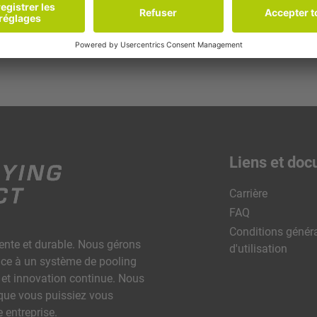
Liens et doc
Carrière
FAQ
Conditions génér
igente et durable. Nous gérons
d'utilisation
râce à un système de pooling
é et innovation continue. Nous
 que vous puissiez vous
e entreprise.