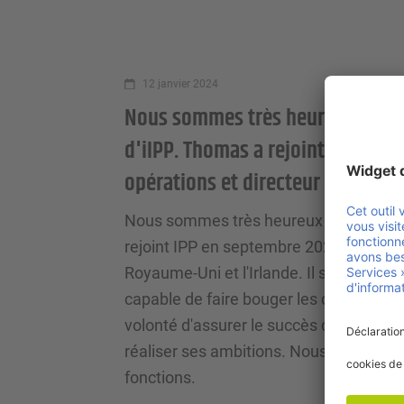
12 janvier 2024
Nous sommes très heureux d'an
d'iIPP. Thomas a rejoint IPP en 
opérations et directeur national 
Nous sommes très heureux d'annonce
rejoint IPP en septembre 2022 en tant q
Royaume-Uni et l'Irlande. Il s'est révélé 
capable de faire bouger les choses. S
volonté d'assurer le succès de l'entrep
réaliser ses ambitions. Nous souhait
fonctions.