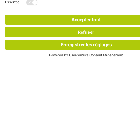
besoins logistiques retail
CONTACTEZ-NOUS
IPP est votre partenaire en logistique intelligente et durable.
Nous gérons les supports de charge à travers l’Europe grâce
à un système de pooling circulaire, en associant service
personnalisé et innovation continue. Nous assurons la
fluidité de vos opérations, pour que vous puissiez vous