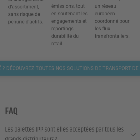
émissions, tout
un réseau
d’assortiment,
en soutenant les
européen
sans risque de
engagements et
coordonné pour
pénurie d’actifs.
reportings
les flux
durabilité du
transfrontaliers.
retail.
É ? DÉCOUVREZ TOUTES NOS SOLUTIONS DE TRANSPORT DE 
FAQ
Les palettes IPP sont elles acceptées par tous les
grands distributeurs ?