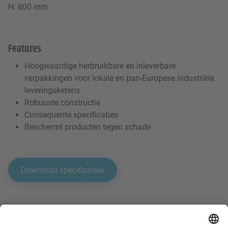
H: 800 mm
Features
Hoogwaardige herbruikbare en inleverbare
verpakkingen voor lokale en pan-Europese industriële
leveringsketens
Robuuste constructie
Consequente specificaties
Beschermt producten tegen schade
Download specificaties