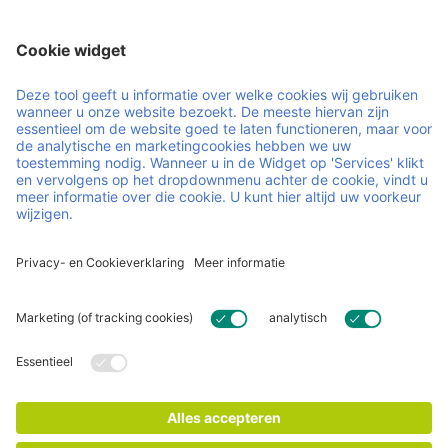
IPP is jouw partner in slimme, duurzame logistiek. Via een
circulair poolsysteem beheren we ladingdragers in heel
Europa. We combineren persoonlijke service met innovatie,
zodat jouw operatie wendbaar blijft en soepel draait. Jij
focust op je business, wij zorgen dat de logistiek klopt.
Handige links en documenten
Careers
Contact
FAQ
Certificaten
Algemene voorwaarden
Impressum
Privacy- en cookieverklaring