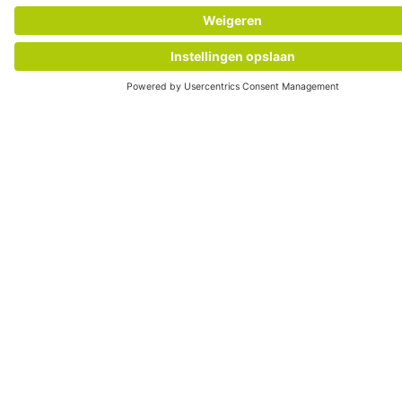
Als je nog steeds wegwerp‑pallets of niet‑herbruikbare
verpakkingen gebruikt, is dit het moment om over te
stappen op een circulair model en een partnernetwerk dat
compliance garandeert zonder extra complexiteit.
ONTMOET ONZE EXPERTS
IPP is jouw partner in slimme, duurzame logistiek. Via een
circulair poolsysteem beheren we ladingdragers in heel