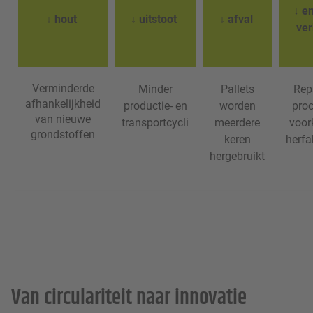
↓ e
↓ hout
↓ uitstoot
↓ afval
ver
Verminderde
Minder
Pallets
Rep
afhankelijkheid
productie- en
worden
pro
van nieuwe
transportcycli
meerdere
voo
grondstoffen
keren
herfa
hergebruikt
Van circulariteit naar innovatie