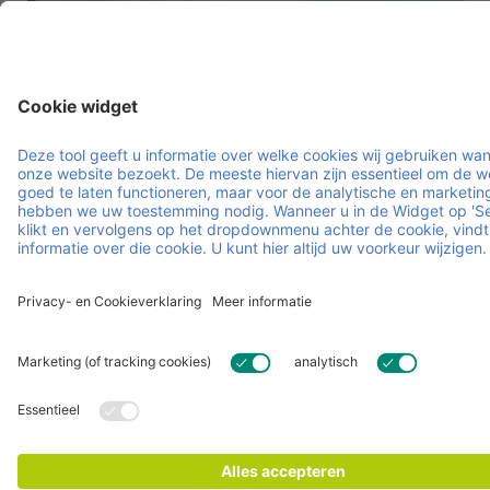
Overschakelen naar een circulair
model?