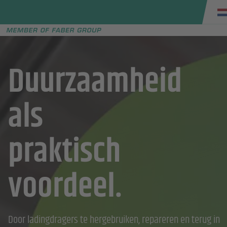
Faber group
e menu
Duurzaamheid
als
praktisch
voordeel.
Door ladingdragers te hergebruiken, repareren en terug in