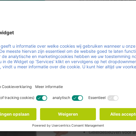
supply chain – van opslag 
winkelvloer. Tegelijkertij
handling en stabiele prod
worden verkort en operat
Afmetingen
L: 598 mm
B: 398 mm
H: 145 mm
Features
Stapelbaar met besta
15 symmetrische beve
Geleidesleuven voor 