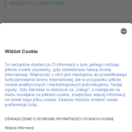
PRZECZYTAJ WSZYSTKIE
IPP to partner w inteligentnej i zrównoważonej logistyce.
Wynajmujemy i zarządzamy nośnikami logistycznymi
wielokrotnego użytku w całej Europie w modelu
poolingowym. Łączymy osobiste wsparcie z ciągłą
innowacją. Dzięki temu Twoje operacje działają sprawnie, a
Ty możesz skupić się na rozwoju swojego biznesu.
Pomocne linki i dokumenty
Kariera
Kontakt