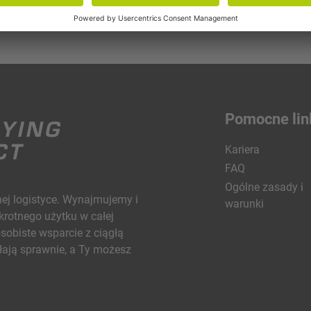
Pomocne lin
Kariera
FAQ
Ogólne zasady i
nej logistyce. Wynajmujemy i
warunki
rotnego użytku w całej
obiste wsparcie z ciągłą
łają sprawnie, a Ty możesz