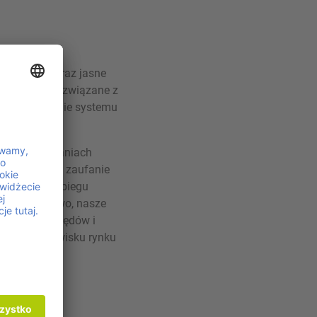
ezawodność oraz jasne
zują procesy związane z
funkcjonowanie systemu
 oraz wymaganiach
 wzmacniamy zaufanie
podarkę w obiegu
aw. Dodatkowo, nasze
jąc ryzyko błędów i
cznym środowisku rynku