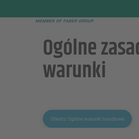
Faber group
e menu
Ogólne zasa
warunki
Otwórz Ogólne warunki handlowe