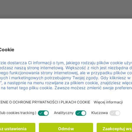
ej współpracy z klientami i partnerami stoją przejrzystość, ni
arunki Handlowe (OWH) definiują prawa i obowiązki, standary
 i zwrotem naszych nośników ładunków, zapewniając płynne 
puleowania.
 się na aktualnych przepisach prawa, standardach branżowych
zięki temu zapewniamy bezpieczeństwo prawne i klarowność,
ów biznesowych oraz wspieramy zrównoważoną i efektywną gos
 spójną, skalowalną i przyszłościową wydajność łańcucha dost
ą monitorowanie i raportowanie nośników ładunków, minimalizu
trolę nad procesami logistycznymi, co jest kluczowe w dynami
europejskiego.