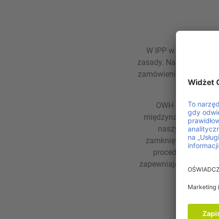
W IPP w centrum nasz
zasady. Nasze Ogólne W
zamówieniami, dostawą
OWH IPP opierają
międzynarodowych. D
naszych partner
zamkniętym, a także
procedury ułatwiaj
zapewniając pełną kon