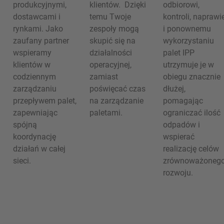
produkcyjnymi,
klientów. Dzięki
odbiorowi,
dostawcami i
temu Twoje
kontroli, naprawi
rynkami. Jako
zespoły mogą
i ponownemu
zaufany partner
skupić się na
wykorzystaniu
wspieramy
działalności
palet IPP
klientów w
operacyjnej,
utrzymuje je w
codziennym
zamiast
obiegu znacznie
zarządzaniu
poświęcać czas
dłużej,
przepływem palet,
na zarządzanie
pomagając
zapewniając
paletami.
ograniczać ilość
spójną
odpadów i
koordynację
wspierać
działań w całej
realizację celów
sieci.
zrównoważoneg
rozwoju.