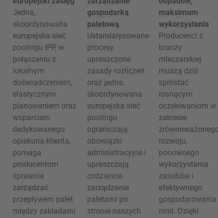
europejski zasięg
zarządzanie
odpadów,
Jedna,
gospodarką
maksimum
skoordynowana
paletową
wykorzystania
europejska sieć
Ustandaryzowane
Producenci z
poolingu IPP, w
procesy,
branży
połączeniu z
uproszczone
mleczarskiej
lokalnym
zasady rozliczeń
muszą dziś
doświadczeniem,
oraz jedna,
sprostać
elastycznym
skoordynowana
rosnącym
planowaniem oraz
europejska sieć
oczekiwaniom w
wsparciem
poolingu
zakresie
dedykowanego
ograniczają
zrównoważoneg
opiekuna klienta,
obowiązki
rozwoju,
pomaga
administracyjne i
ponownego
producentom
upraszczają
wykorzystania
sprawnie
codzienne
zasobów i
zarządzać
zarządzanie
efektywnego
przepływem palet
paletami po
gospodarowania
między zakładami
stronie naszych
nimi. Dzięki