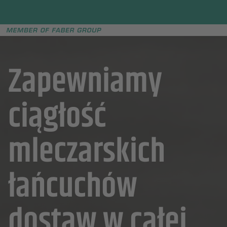
Faber group
e menu
Zapewniamy
ciągłość
mleczarskich
łańcuchów
dostaw w całej