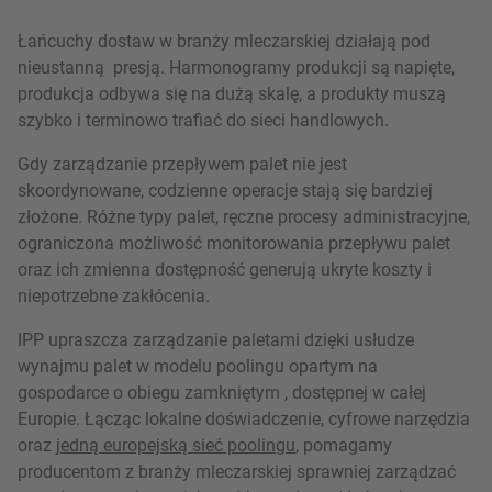
Łańcuchy dostaw w branży mleczarskiej działają pod
nieustanną presją. Harmonogramy produkcji są napięte,
produkcja odbywa się na dużą skalę, a produkty muszą
szybko i terminowo trafiać do sieci handlowych.
Gdy zarządzanie przepływem palet nie jest
skoordynowane, codzienne operacje stają się bardziej
złożone. Różne typy palet, ręczne procesy administracyjne,
ograniczona możliwość monitorowania przepływu palet
oraz ich zmienna dostępność generują ukryte koszty i
niepotrzebne zakłócenia.
IPP upraszcza zarządzanie paletami dzięki usłudze
wynajmu palet w modelu poolingu opartym na
gospodarce o obiegu zamkniętym , dostępnej w całej
Europie. Łącząc lokalne doświadczenie, cyfrowe narzędzia
oraz
jedną europejską sieć poolingu
, pomagamy
producentom z branży mleczarskiej sprawniej zarządzać