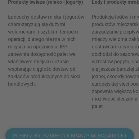
Produkty świeże (mleko i jogurty)
Lody i produkty mro
Łańcuchy dostaw mleka i jogurtów
Produkcja lodów i m
charakteryzują się dużymi
produktów mleczarsk
wolumenami i szybkim tempem
zarządzanie przepły
operacji, dlatego nie ma w nich
między wieloma zakł
miejsca na opóźnienia. IPP
dostawcami i rynkam
zapewnia dostępność palet we
dochodzi do sezono
właściwym miejscu i czasie,
wzrostów popytu, ope
wspierając ciągłość dostaw od
się jeszcze bardziej z
zakładów produkcyjnych do sieci
jednej, skoordynowan
handlowych.
europejskiej sieci poo
zapewnia większą kon
możliwość śledzenia
palet
POBIERZ BROSZURĘ DLA BRANŻY MLECZARSKIEJ