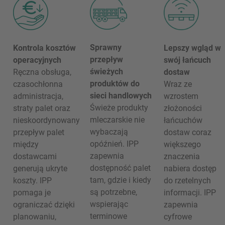
Sprawny
Kontrola kosztów
Lepszy wgląd w
przepływ
operacyjnych
swój łańcuch
świeżych
Ręczna obsługa,
dostaw
produktów do
czasochłonna
Wraz ze
sieci handlowych
administracja,
wzrostem
Świeże produkty
straty palet oraz
złożoności
mleczarskie nie
nieskoordynowany
łańcuchów
wybaczają
przepływ palet
dostaw coraz
opóźnień. IPP
między
większego
zapewnia
dostawcami
znaczenia
dostępność palet
generują ukryte
nabiera dostęp
tam, gdzie i kiedy
koszty. IPP
do rzetelnych
są potrzebne,
pomaga je
informacji. IPP
wspierając
ograniczać dzięki
zapewnia
terminowe
planowaniu,
cyfrowe