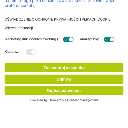
presję w
wydłużają ich
handlowe.
branży
żywotność,
ogrodniczej i
ograniczając
ściśle
zużycie
współpracują z
materiałów i
klientami w
ilość odpadów.
kluczowych
momentach
sezonu.
SPRAWDŹ WSZYTSKI NASZE ROZWIĄZANIA
FAQ