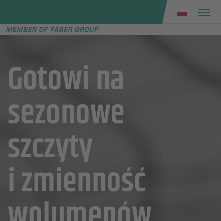
Faber group
e menu
Gotowi na
sezonowe
szczyty
i zmienność
wolumenów.