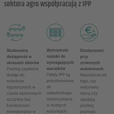
sektora agro współpracują z IPP
Wytrzymałe
Skalowalna
Elastyczność
nośniki do
dostępność w
przy
wymagających
okresach zbiorów
zmiennych
warunków
Pooling zapewnia
wolumenach
Palety IPP są
dostęp do
Niezależnie od
przystosowane
nośników
tego, czy
do
logistycznych w
wolumeny
wielokrotnego
czasie sezonowych
rosną czy
wykorzystania
szczytów bez
spadają,
w trudnych
konieczności
pooling
warunkach -
inwestowania w
pozwala