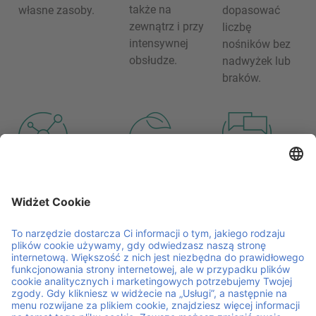
także na
własne zasoby.
dopasować
zewnątrz i przy
liczbę
intensywnej
nośników bez
obsłudze.
nadwyżek lub
braków.
Lokalne
Cyrkularna
Wsparcie w handlu
zespoły
logistyka
międzynarodowym
znające
ograniczająca
Nasza europejska
specyfikę
odpady
sieć wspiera
branży
Ponowne
przepływy
Nasze zespoły
wykorzystanie i
transgraniczne - od
rozumieją
naprawa
producentów po
sezonową
nośników
przetwórców i sieci