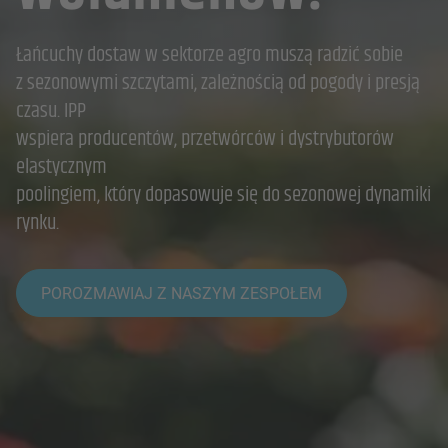
Łańcuchy dostaw w sektorze agro muszą radzić sobie
z sezonowymi szczytami, zależnością od pogody i presją
czasu. IPP
wspiera producentów, przetwórców i dystrybutorów
elastycznym
poolingiem, który dopasowuje się do sezonowej dynamiki
rynku.
POROZMAWIAJ Z NASZYM ZESPOŁEM